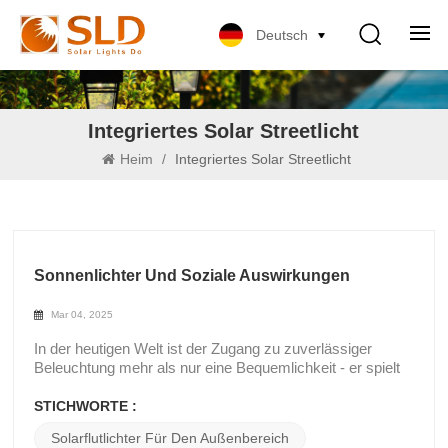
Deutsch
Integriertes Solar Streetlicht
Heim
/
Integriertes Solar Streetlicht
Sonnenlichter Und Soziale Auswirkungen
Mar 04, 2025
In der heutigen Welt ist der Zugang zu zuverlässiger
Beleuchtung mehr als nur eine Bequemlichkeit - er spielt
eine entscheidende Rolle bei der Verbesserung der
Sicherheit, Bildung und wirtschaftlicher Entwicklung.
STICHWORTE :
Solarleuchten haben sich zu einer erschwinglichen und
Solarflutlichter Für Den Außenbereich
nachhaltigen Lösung entwickelt, insbesondere in