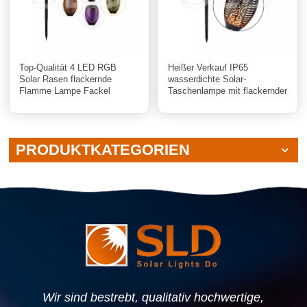
Top-Qualität 4 LED RGB
Heißer Verkauf IP65
Solar Rasen flackernde
wasserdichte Solar-
Flamme Lampe Fackel
Taschenlampe mit flackernder
Garten Lichter für
Flamme 96 LED-
Landschaftsdekoration
Landschaftsdekorationslampe
PRODUKTKATEGORIEN
Wir sind bestrebt, qualitativ hochwertige,